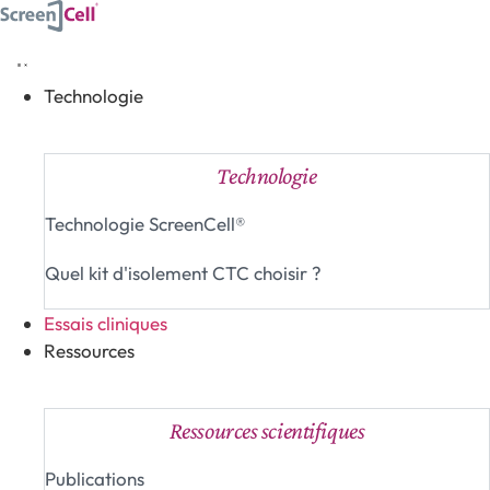
Aller
au
contenu
Technologie
Fermer Technologie
Ouvrir Technologie
Technologie
Technologie ScreenCell®
Quel kit d'isolement CTC choisir ?
Essais cliniques
Ressources
Fermer Ressources
Ouvrir Ressources
Ressources scientifiques
Publications