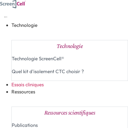
Aller
au
contenu
Technologie
Fermer Technologie
Ouvrir Technologie
Technologie
Technologie ScreenCell®
Quel kit d'isolement CTC choisir ?
Essais cliniques
Ressources
Fermer Ressources
Ouvrir Ressources
Ressources scientifiques
Publications