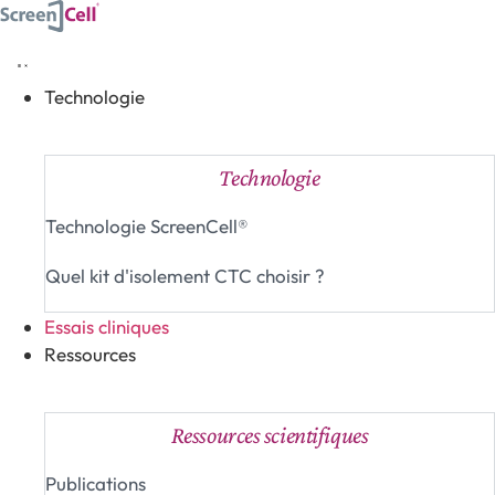
Aller
au
contenu
Technologie
Fermer Technologie
Ouvrir Technologie
Technologie
Technologie ScreenCell®
Quel kit d'isolement CTC choisir ?
Essais cliniques
Ressources
Fermer Ressources
Ouvrir Ressources
Ressources scientifiques
Publications